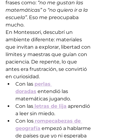
frases como: 
“no me gustan las 
matemáticas”
 o 
“no quiero ir a la 
escuela”
. Eso me preocupaba 
mucho.
En Montessori, descubrí un 
ambiente diferente: materiales 
que invitan a explorar, libertad con 
límites y maestras que guían con 
paciencia. De repente, lo que 
antes era frustración, se convirtió 
en curiosidad.
Con las 
perlas 
doradas
 entendió las 
matemáticas jugando.
Con las
letras de lija
 aprendió 
a leer sin miedo.
Con los
rompecabezas de 
geografía
 empezó a hablarme 
de países que yo ni esperaba 