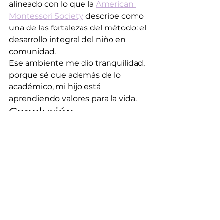
alineado con lo que la 
American 
Montessori Society
 describe como 
una de las fortalezas del método: el 
desarrollo integral del niño en 
comunidad.
Ese ambiente me dio tranquilidad, 
porque sé que además de lo 
académico, mi hijo está 
aprendiendo valores para la vida.
Conclusión
Pasar de la frustración a la 
confianza fue posible gracias a los 
beneficios de la educación 
Montessori
. Hoy mi hijo ama 
aprender, se siente capaz y 
disfruta la escuela como nunca 
antes.
👉 
¿Quieres vivir lo mismo con 