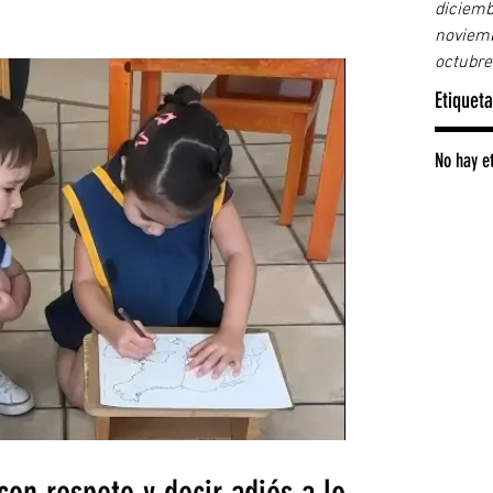
diciemb
noviem
octubre
Etiquet
No hay e