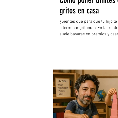
Cómo poner límites c
gritos en casa
¿Sientes que para que tu hijo te
o terminar gritando? En la fronte
suele basarse en premios y cast
enseñamos una alternativa más 
diario en cooperación y paz men
correctas.