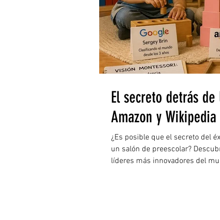
El secreto detrás de
Amazon y Wikipedia
¿Es posible que el secreto del 
un salón de preescolar? Descubr
líderes más innovadores del mu
nació en un ambiente Montessor
(79912), te mostramos cómo es
mentes brillantes en el Oeste d
genios tecnológicos. Es el mapa