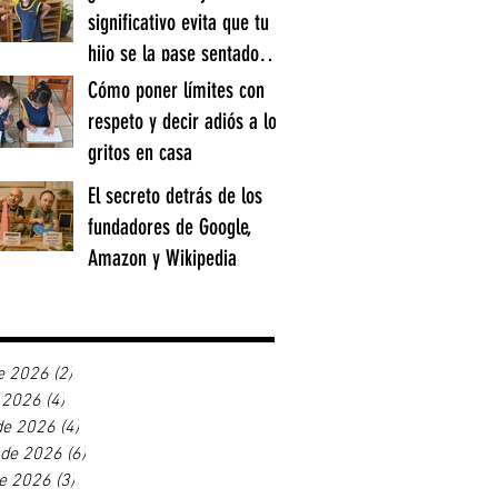
significativo evita que tu
hijo se la pase sentado
memorizando todo el día?
Cómo poner límites con
Adrian Rodriguez
25 may
3 min de lectura
respeto y decir adiós a los
gritos en casa
Adrian Rodriguez
El secreto detrás de los
21 may
2 min de lectura
fundadores de Google,
Amazon y Wikipedia
Adrian Rodriguez
27 abr
2 min de lectura
e 2026
(2)
2 entradas
e 2026
(4)
4 entradas
de 2026
(4)
4 entradas
 de 2026
(6)
6 entradas
de 2026
(3)
3 entradas