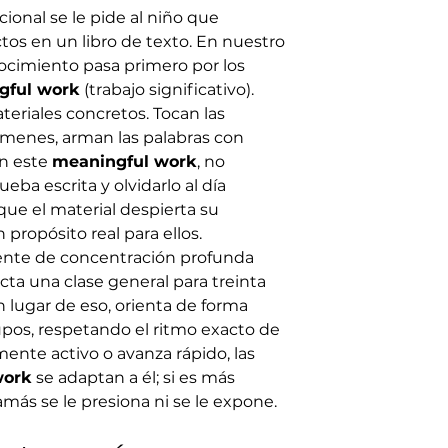
ional se le pide al niño que 
s en un libro de texto. En nuestro 
ocimiento pasa primero por los 
gful work
 (trabajo significativo).
eriales concretos. Tocan las 
menes, arman las palabras con 
en este 
meaningful work
, no 
ba escrita y olvidarlo al día 
ue el material despierta su 
 propósito real para ellos.
iente de concentración profunda 
cta una clase general para treinta 
lugar de eso, orienta de forma 
pos, respetando el ritmo exacto de 
mente activo o avanza rápido, las 
work
 se adaptan a él; si es más 
amás se le presiona ni se le expone.