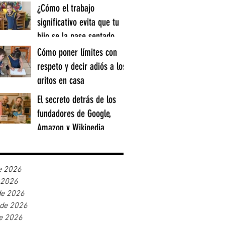
¿Cómo el trabajo
significativo evita que tu
hijo se la pase sentado
memorizando todo el día?
Cómo poner límites con
respeto y decir adiós a los
gritos en casa
El secreto detrás de los
fundadores de Google,
Amazon y Wikipedia
e 2026
e 2026
de 2026
 de 2026
e 2026