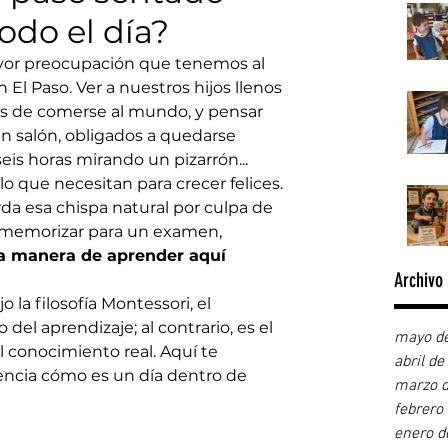
do el día?
yor preocupación que tenemos al 
n El Paso. Ver a nuestros hijos llenos 
as de comerse al mundo, y pensar 
un salón, obligados a quedarse 
eis horas mirando un pizarrón... 
 que necesitan para crecer felices.
rda esa chispa natural por culpa de 
 memorizar para un examen, 
a manera de aprender aquí 
Archivo
la filosofía Montessori, el 
el aprendizaje; al contrario, es el 
mayo d
l conocimiento real. Aquí te 
abril d
encia cómo es un día dentro de 
marzo 
febrero
enero d