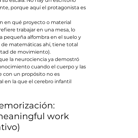
u escala. No hay un escritorio 
ente, porque aquí el protagonista es 
en en qué proyecto o material 
refiere trabajar en una mesa, lo 
na pequeña alfombra en el suelo y 
de matemáticas ahí, tiene total 
ertad de movimiento).
ue la neurociencia ya demostró 
conocimiento cuando el cuerpo y las 
 con un propósito no es 
al en la que el cerebro infantil 
emorización: 
meaningful work 
ativo)