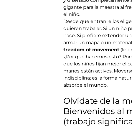
y diseñado completamente a s
gigante para la maestra al fr
el niño.
Desde que entran, ellos elig
quieren trabajar. Si un niño p
hace. Si prefiere extender u
armar un mapa o un material 
freedom of movement
 (lib
¿Por qué hacemos esto? Porq
que los niños fijan mejor el 
manos están activos. Moverse
indisciplina; es la forma natur
absorbe el mundo.
Olvídate de la m
Bienvenidos al 
(trabajo signific