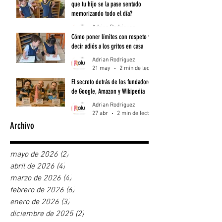
que tu hijo se la pase sentado
memorizando todo el día?
Adrian Rodriguez
25 may
3 min de lectura
Cómo poner límites con respeto y
decir adiós a los gritos en casa
Adrian Rodriguez
21 may
2 min de lectura
El secreto detrás de los fundadores
de Google, Amazon y Wikipedia
Adrian Rodriguez
27 abr
2 min de lectura
Archivo
mayo de 2026
(2)
2 entradas
abril de 2026
(4)
4 entradas
marzo de 2026
(4)
4 entradas
febrero de 2026
(6)
6 entradas
enero de 2026
(3)
3 entradas
diciembre de 2025
(2)
2 entradas